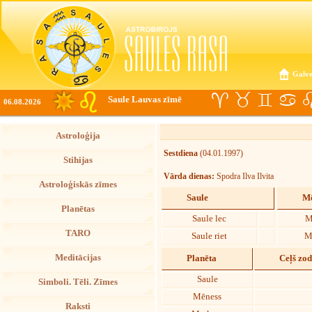
Galve
Saule Lauvas zīmē
06.08.2026
Astroloģija
Sestdiena
(04.01.1997)
Stihijas
Vārda dienas:
Spodra Ilva Ilvita
Astroloģiskās zīmes
Saule
Mē
Planētas
Saule lec
M
TARO
Saule riet
M
Meditācijas
Planēta
Ceļš zo
Saule
Simboli. Tēli. Zīmes
Mēness
Raksti