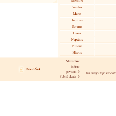
Merkurs
Venēra
Marss
Jupiters
Saturns
Urāns
Neptūns
Plutons
Hīrons
Statistika:
šodien:
Raksti Šeit
pavisam: 0
Izmantojot lapā ievietot
šobrīd skatās:
0