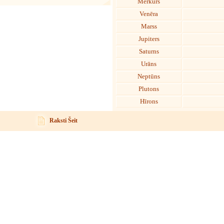
Merkurs
Venēra
Marss
Jupiters
Saturns
Urāns
Neptūns
Plutons
Hīrons
Raksti Šeit