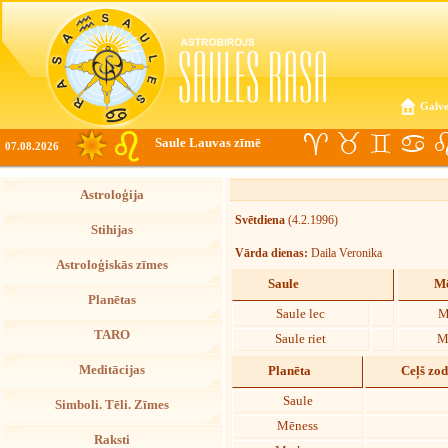
Galve
Saule Lauvas zīmē
07.08.2026
Astroloģija
Svētdiena
(4.2.1996)
Stihijas
Vārda dienas:
Daila Veronika
Astroloģiskās zīmes
Saule
Mē
Planētas
Saule lec
M
TARO
Saule riet
M
Meditācijas
Planēta
Ceļš zo
Saule
Simboli. Tēli. Zīmes
Mēness
Raksti