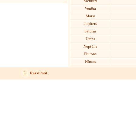
Merkurs
Venēra
Marss
Jupiters
Saturns
Urāns
Neptūns
Plutons
Hīrons
Raksti Šeit