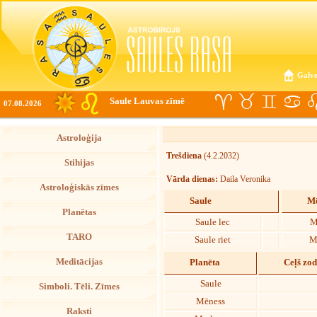
Galve
Saule Lauvas zīmē
07.08.2026
Astroloģija
Trešdiena
(4.2.2032)
Stihijas
Vārda dienas:
Daila Veronika
Astroloģiskās zīmes
Saule
Mē
Planētas
Saule lec
M
TARO
Saule riet
M
Meditācijas
Planēta
Ceļš zo
Saule
Simboli. Tēli. Zīmes
Mēness
Raksti