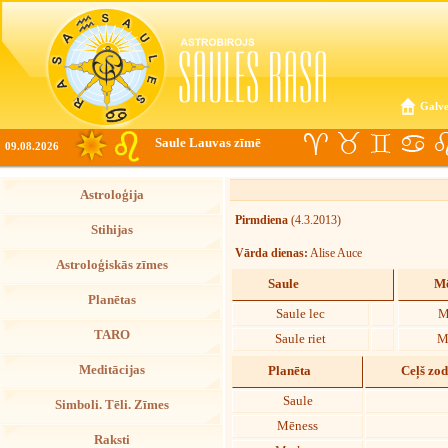
Galve
Saule Lauvas zīmē
09.08.2026
Astroloģija
Pirmdiena
(4.3.2013)
Stihijas
Vārda dienas:
Alise Auce
Astroloģiskās zīmes
Saule
Mē
Planētas
Saule lec
M
TARO
Saule riet
M
Meditācijas
Planēta
Ceļš zo
Saule
Simboli. Tēli. Zīmes
Mēness
Raksti