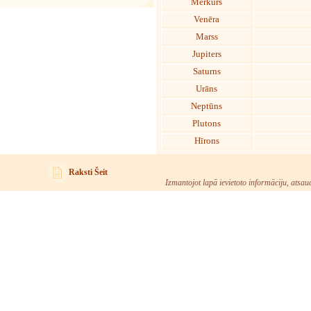
Merkurs
Venēra
Marss
Jupiters
Saturns
Urāns
Neptūns
Plutons
Hīrons
Raksti Šeit
Izmantojot lapā ievietoto informāciju, atsau