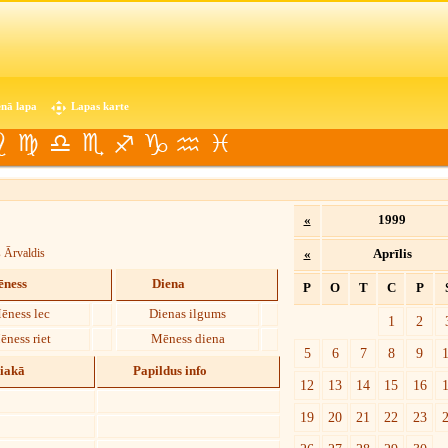
nā lapa
Lapas karte
«
1999
 Ārvaldis
«
Aprīlis
ness
Diena
P
O
T
C
P
ēness lec
Dienas ilgums
1
2
ēness riet
Mēness diena
5
6
7
8
9
diakā
Papildus info
12
13
14
15
16
19
20
21
22
23