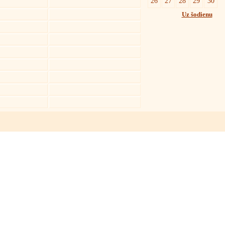
26
27
28
29
30
Uz šodienu