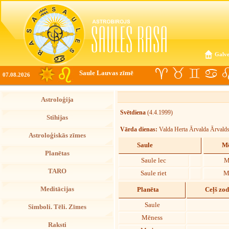
Galve
Saule Lauvas zīmē
07.08.2026
Astroloģija
Svētdiena
(4.4.1999)
Stihijas
Vārda dienas:
Valda Herta Ārvalda Ārvalds
Astroloģiskās zīmes
Saule
Mē
Planētas
Saule lec
M
TARO
Saule riet
M
Meditācijas
Planēta
Ceļš zo
Saule
Simboli. Tēli. Zīmes
Mēness
Raksti