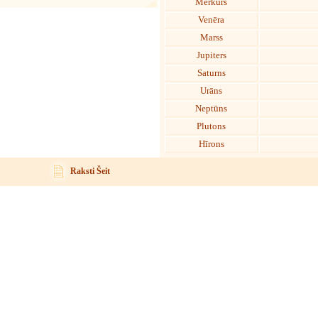
Merkurs
Venēra
Marss
Jupiters
Saturns
Urāns
Neptūns
Plutons
Hīrons
Raksti Šeit