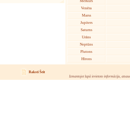
Merkurs
Venēra
Marss
Jupiters
Saturns
Urāns
Neptūns
Plutons
Hīrons
Raksti Šeit
Izmantojot lapā ievietoto informāciju, atsau