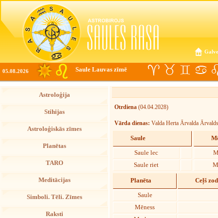
Galve
Saule Lauvas zīmē
05.08.2026
Astroloģija
Otrdiena
(04.04.2028)
Stihijas
Vārda dienas:
Valda Herta Ārvalda Ārvalds
Astroloģiskās zīmes
Saule
Mē
Planētas
Saule lec
M
TARO
Saule riet
M
Meditācijas
Planēta
Ceļš zo
Saule
Simboli. Tēli. Zīmes
Mēness
Raksti