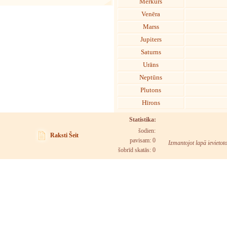
Merkurs
Venēra
Marss
Jupiters
Saturns
Urāns
Neptūns
Plutons
Hīrons
Statistika:
šodien:
Raksti Šeit
pavisam: 0
Izmantojot lapā ievietot
šobrīd skatās:
0