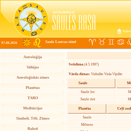
Galve
Saule Lauvas zīmē
07.08.2026
Astroloģija
Svētdiena
(4.5.1997)
Stihijas
Vārda dienas:
Vizbulīte Viola Vijolīte
Astroloģiskās zīmes
Saule
Mē
Planētas
Saule lec
M
TARO
Saule riet
M
Meditācijas
Planēta
Ceļš zo
Saule
Simboli. Tēli. Zīmes
Mēness
Raksti