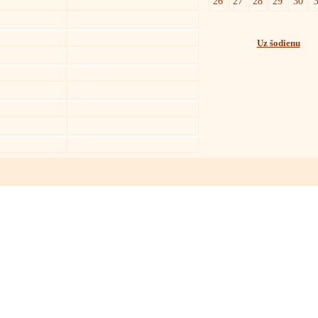
26
27
28
29
30
Uz šodienu