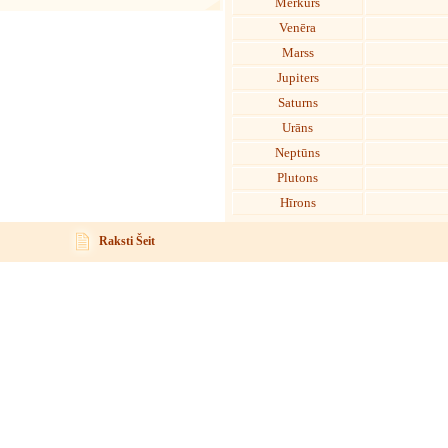
Merkurs
Venēra
Marss
Jupiters
Saturns
Urāns
Neptūns
Plutons
Hīrons
Raksti Šeit