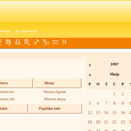
nā lapa
Lapas karte
«
1997
«
Maijs
ness
Diena
P
O
T
C
P
ēness lec
Dienas ilgums
1
2
ēness riet
Mēness diena
5
6
7
8
9
diakā
Papildus info
12
13
14
15
16
19
20
21
22
23