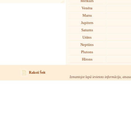
Merkurs
Venēra
Marss
Jupiters
Saturns
Urāns
Neptūns
Plutons
Hīrons
Raksti Šeit
Izmantojot lapā ievietoto informāciju, atsau