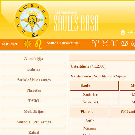
Galve
Saule Lauvas zīmē
08.08.2026
Astroloģija
Ceturtdiena
(4.5.2000)
Stihijas
Vārda dienas:
Vizbulīte Viola Vijolīte
Astroloģiskās zīmes
Saule
Mē
Planētas
Saule lec
M
TARO
Saule riet
M
Meditācijas
Planēta
Ceļš zo
Saule
Simboli. Tēli. Zīmes
Mēness
Raksti