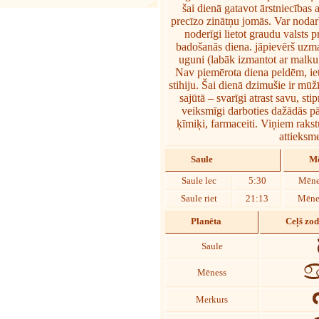
šai dienā gatavot ārstniecība
precīzo zinātņu jomās. Var nodar
noderīgi lietot graudu valsts p
badošanās diena. jāpievērš uzma
uguni (labāk izmantot ar malku
Nav piemērota diena peldēm, iet
stihiju. Šai dienā dzimušie ir mū
sajūtā – svarīgi atrast savu, sti
veiksmīgi darboties dažādās pā
ķīmiķi, farmaceiti. Viņiem rakstu
attieksme
Saule
Mē
Saule lec
5:30
Mēne
Saule riet
21:13
Mēnes
Planēta
Ceļš zo
Saule
Mēness
Merkurs