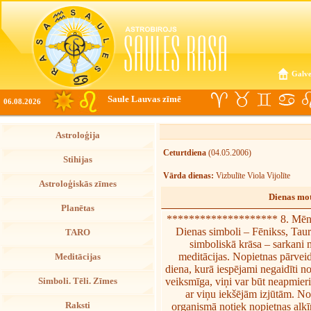
Galve
Saule Lauvas zīmē
06.08.2026
Astroloģija
Ceturtdiena
(04.05.2006)
Stihijas
Vārda dienas:
Vizbulīte Viola Vijolīte
Astroloģiskās zīmes
Dienas mot
Planētas
******************** 8. Mēne
Dienas simboli – Fēnikss, Taur
TARO
simboliskā krāsa – sarkani 
meditācijas. Nopietnas pārveid
Meditācijas
diena, kurā iespējami negaidīti n
veiksmīga, viņi var būt neapmieri
Simboli. Tēli. Zīmes
ar viņu iekšējām izjūtām. N
Raksti
organismā notiek nopietnas alķī