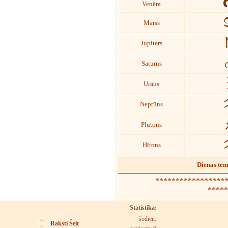
Venēra
Marss
Jupiters
Saturns
Urāns
Neptūns
Plutons
Hīrons
Dienas tē
****************** 
*****
Statistika:
šodien:
Raksti Šeit