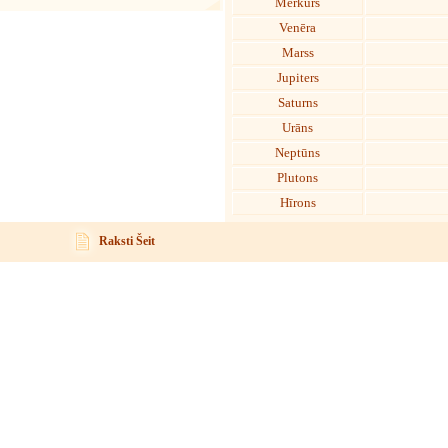
Merkurs
Venēra
Marss
Jupiters
Saturns
Urāns
Neptūns
Plutons
Hīrons
Raksti Šeit