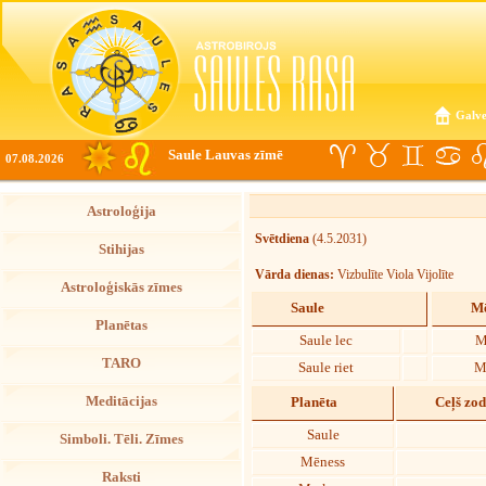
Galve
Saule Lauvas zīmē
07.08.2026
Astroloģija
Svētdiena
(4.5.2031)
Stihijas
Vārda dienas:
Vizbulīte Viola Vijolīte
Astroloģiskās zīmes
Saule
Mē
Planētas
Saule lec
M
TARO
Saule riet
M
Meditācijas
Planēta
Ceļš zo
Saule
Simboli. Tēli. Zīmes
Mēness
Raksti