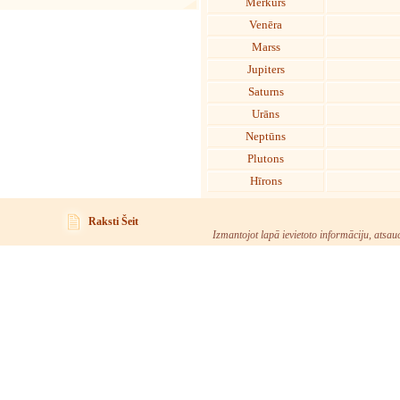
Merkurs
Venēra
Marss
Jupiters
Saturns
Urāns
Neptūns
Plutons
Hīrons
Raksti Šeit
Izmantojot lapā ievietoto informāciju, atsau