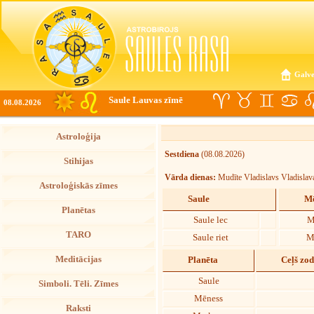
Galve
Saule Lauvas zīmē
08.08.2026
Astroloģija
Sestdiena
(08.08.2026)
Stihijas
Vārda dienas:
Mudīte Vladislavs Vladislav
Astroloģiskās zīmes
Saule
Mē
Planētas
Saule lec
M
TARO
Saule riet
M
Meditācijas
Planēta
Ceļš zo
Saule
Simboli. Tēli. Zīmes
Mēness
Raksti