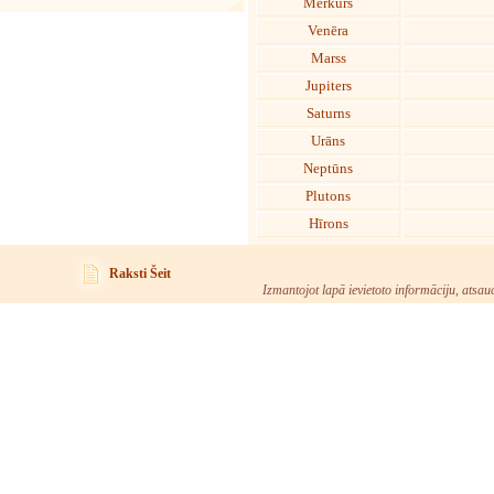
Merkurs
Venēra
Marss
Jupiters
Saturns
Urāns
Neptūns
Plutons
Hīrons
Raksti Šeit
Izmantojot lapā ievietoto informāciju, atsau