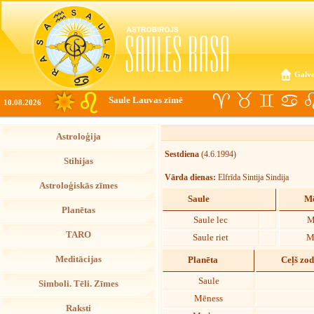
Galve
Saule Lauvas zīmē
10.08.2026
Astroloģija
Sestdiena
(4.6.1994)
Stihijas
Vārda dienas:
Elfrīda Sintija Sindija
Astroloģiskās zīmes
Saule
Mē
Planētas
Saule lec
M
TARO
Saule riet
M
Meditācijas
Planēta
Ceļš zo
Saule
Simboli. Tēli. Zīmes
Mēness
Raksti