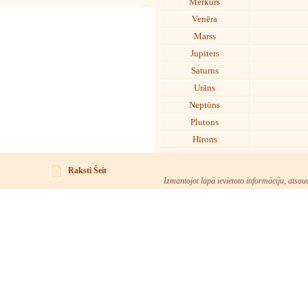
Merkurs
Venēra
Marss
Jupiters
Saturns
Urāns
Neptūns
Plutons
Hīrons
Raksti Šeit
Izmantojot lapā ievietoto informāciju, atsau