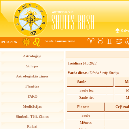
Galve
Saule Lauvas zīmē
09.08.2026
Astroloģija
Trešdiena
(4.6.2025)
Stihijas
Vārda dienas:
Elfrīda Sintija Sindija
Astroloģiskās zīmes
Saule
Mē
Planētas
Saule lec
M
TARO
Saule riet
M
Meditācijas
Planēta
Ceļš zo
Saule
Simboli. Tēli. Zīmes
Mēness
Raksti