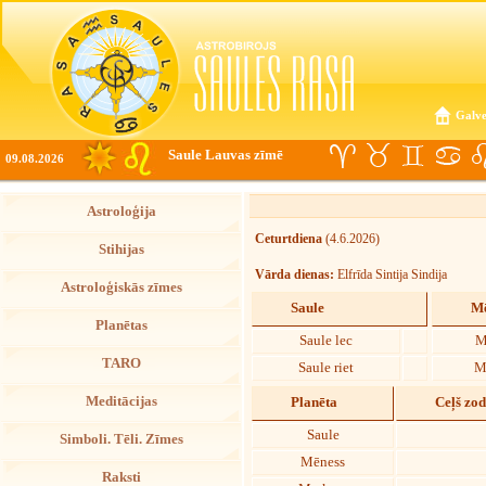
Galve
Saule Lauvas zīmē
09.08.2026
Astroloģija
Ceturtdiena
(4.6.2026)
Stihijas
Vārda dienas:
Elfrīda Sintija Sindija
Astroloģiskās zīmes
Saule
Mē
Planētas
Saule lec
M
TARO
Saule riet
M
Meditācijas
Planēta
Ceļš zo
Saule
Simboli. Tēli. Zīmes
Mēness
Raksti