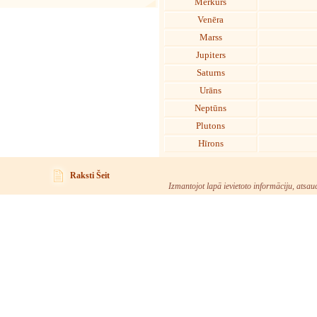
Merkurs
Venēra
Marss
Jupiters
Saturns
Urāns
Neptūns
Plutons
Hīrons
Raksti Šeit
Izmantojot lapā ievietoto informāciju, atsau