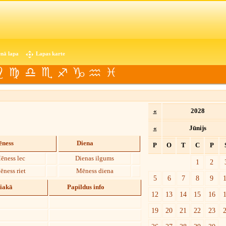
nā lapa
Lapas karte
«
2028
«
Jūnijs
ness
Diena
P
O
T
C
P
ēness lec
Dienas ilgums
1
2
ēness riet
Mēness diena
5
6
7
8
9
diakā
Papildus info
12
13
14
15
16
19
20
21
22
23