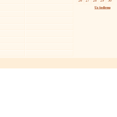
26
27
28
29
30
Uz šodienu