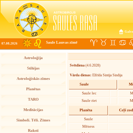
Galve
Saule Lauvas zīmē
07.08.2026
Astroloģija
Svētdiena
(4.6.2028)
Stihijas
Vārda dienas:
Elfrīda Sintija Sindija
Astroloģiskās zīmes
Saule
Mē
Planētas
Saule lec
M
TARO
Saule riet
M
Meditācijas
Planēta
Ceļš zo
Saule
Simboli. Tēli. Zīmes
Mēness
Raksti