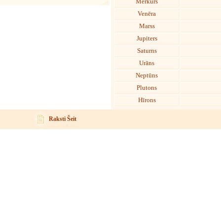
Merkurs
Venēra
Marss
Jupiters
Saturns
Urāns
Neptūns
Plutons
Hīrons
Raksti Šeit