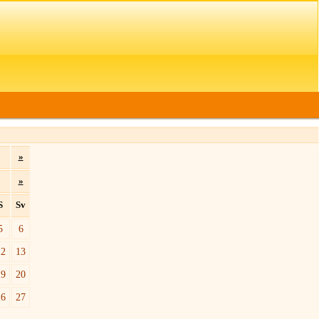
»
»
S
Sv
5
6
12
13
19
20
26
27