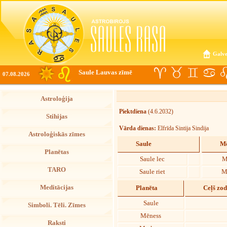
Galve
Saule Lauvas zīmē
07.08.2026
Astroloģija
Piektdiena
(4.6.2032)
Stihijas
Vārda dienas:
Elfrīda Sintija Sindija
Astroloģiskās zīmes
Saule
Mē
Planētas
Saule lec
M
TARO
Saule riet
M
Meditācijas
Planēta
Ceļš zo
Saule
Simboli. Tēli. Zīmes
Mēness
Raksti