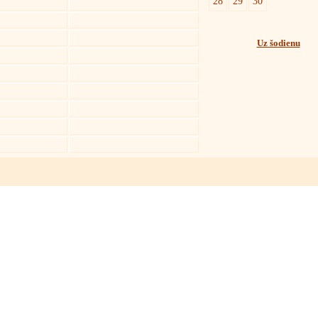
28
29
30
Uz šodienu