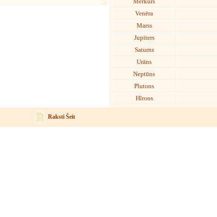
Merkurs
Venēra
Marss
Jupiters
Saturns
Urāns
Neptūns
Plutons
Hīrons
Raksti Šeit