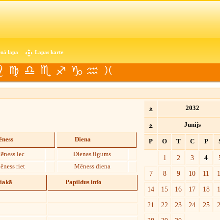
nā lapa
Lapas karte
«
2032
«
Jūnijs
ness
Diena
P
O
T
C
P
ēness lec
Dienas ilgums
1
2
3
4
ēness riet
Mēness diena
7
8
9
10
11
diakā
Papildus info
14
15
16
17
18
21
22
23
24
25