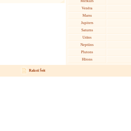
Merkurs
Venēra
Marss
Jupiters
Saturns
Urāns
Neptūns
Plutons
Hīrons
Raksti Šeit