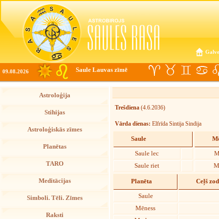
Galve
Saule Lauvas zīmē
09.08.2026
Astroloģija
Trešdiena
(4.6.2036)
Stihijas
Vārda dienas:
Elfrīda Sintija Sindija
Astroloģiskās zīmes
Saule
Mē
Planētas
Saule lec
M
TARO
Saule riet
M
Meditācijas
Planēta
Ceļš zo
Saule
Simboli. Tēli. Zīmes
Mēness
Raksti