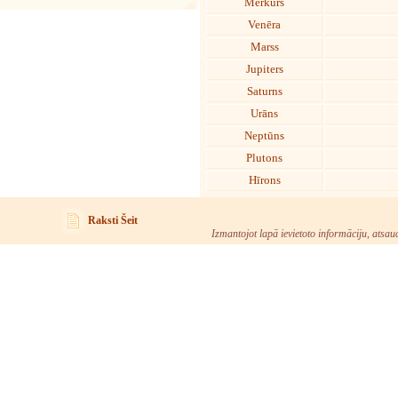
Merkurs
Venēra
Marss
Jupiters
Saturns
Urāns
Neptūns
Plutons
Hīrons
Raksti Šeit
Izmantojot lapā ievietoto informāciju, atsau