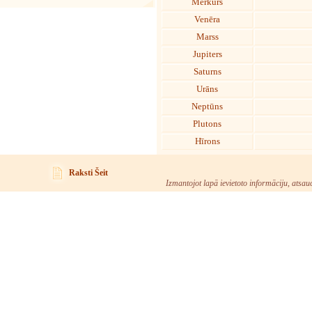
Merkurs
Venēra
Marss
Jupiters
Saturns
Urāns
Neptūns
Plutons
Hīrons
Raksti Šeit
Izmantojot lapā ievietoto informāciju, atsau