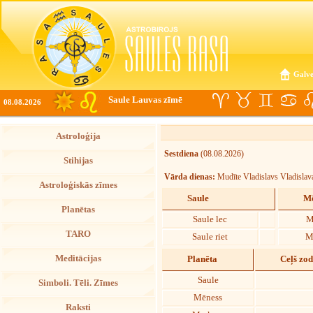
Galve
Saule Lauvas zīmē
08.08.2026
Astroloģija
Sestdiena
(08.08.2026)
Stihijas
Vārda dienas:
Mudīte Vladislavs Vladislav
Astroloģiskās zīmes
Saule
Mē
Planētas
Saule lec
M
TARO
Saule riet
M
Meditācijas
Planēta
Ceļš zo
Saule
Simboli. Tēli. Zīmes
Mēness
Raksti