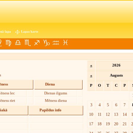
nā lapa
Lapas karte
«
2026
a
«
Augusts
ness
Diena
P
O
T
C
P
ēness lec
Dienas ilgums
ēness riet
Mēness diena
3
4
5
6
7
diakā
Papildus info
10
11
12
13
14
17
18
19
20
21