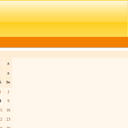
»
»
S
Sv
1
2
8
9
15
16
22
23