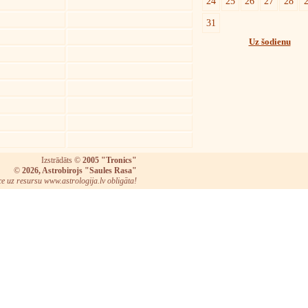
24
25
26
27
28
31
Uz šodienu
Izstrādāts ©
2005 "Tronics"
©
2026, Astrobirojs "Saules Rasa"
ce uz resursu www.astrologija.lv obligāta!