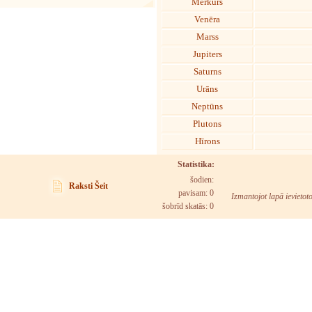
Merkurs
Venēra
Marss
Jupiters
Saturns
Urāns
Neptūns
Plutons
Hīrons
Statistika:
šodien:
Raksti Šeit
pavisam: 0
Izmantojot lapā ievietot
šobrīd skatās:
0