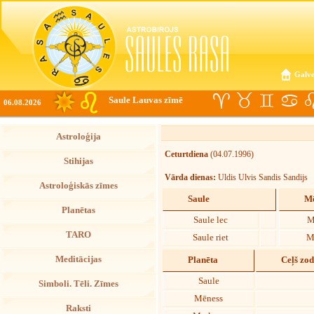
Galve
Saule Lauvas zīmē
06.08.2026
Astroloģija
Ceturtdiena
(04.07.1996)
Stihijas
Vārda dienas:
Uldis Ulvis Sandis Sandijs
Astroloģiskās zīmes
Saule
Mē
Planētas
Saule lec
M
TARO
Saule riet
M
Meditācijas
Planēta
Ceļš zo
Saule
Simboli. Tēli. Zīmes
Mēness
Raksti