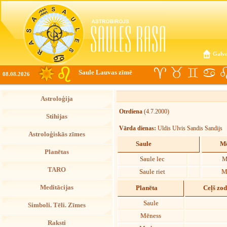
Galve
Saule Lauvas zīmē
08.08.2026
Astroloģija
Otrdiena
(4.7.2000)
Stihijas
Vārda dienas:
Uldis Ulvis Sandis Sandijs
Astroloģiskās zīmes
Saule
Mē
Planētas
Saule lec
M
TARO
Saule riet
M
Meditācijas
Planēta
Ceļš zo
Saule
Simboli. Tēli. Zīmes
Mēness
Raksti