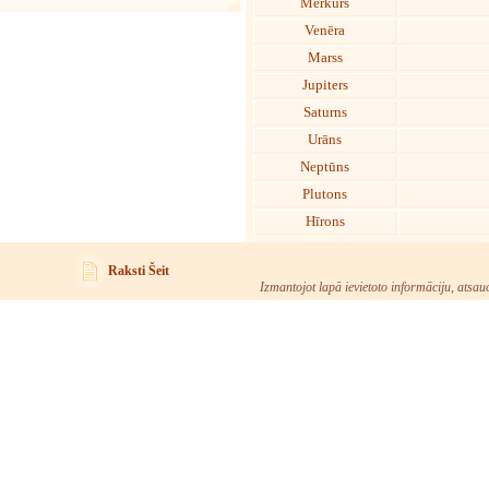
Merkurs
Venēra
Marss
Jupiters
Saturns
Urāns
Neptūns
Plutons
Hīrons
Raksti Šeit
Izmantojot lapā ievietoto informāciju, atsau