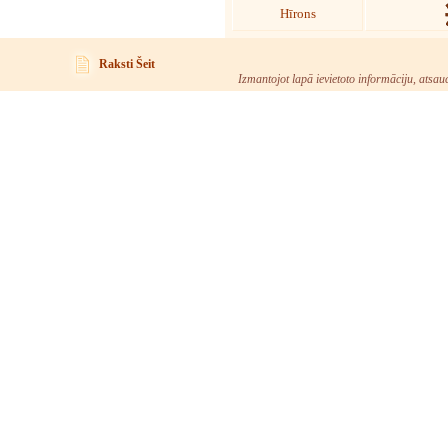
Hīrons
Raksti Šeit
Izmantojot lapā ievietoto informāciju, atsau