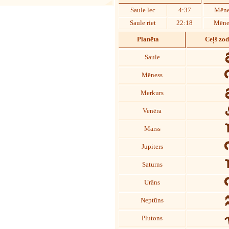
Saule lec
4:37
Mēne
Saule riet
22:18
Mēnes
Planēta
Ceļš zo
Saule
Mēness
Merkurs
Venēra
Marss
Jupiters
Saturns
Urāns
Neptūns
Plutons