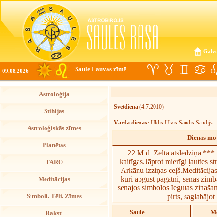
Galve
Saule Lauvas zīmē
09.08.2026
Astroloģija
Svētdiena
(4.7.2010)
Stihijas
Vārda dienas:
Uldis Ulvis Sandis Sandijs
Astroloģiskās zīmes
Dienas mot
Planētas
22.M.d. Zelta atslēdziņa.***
kaitīgas.Jāprot mierīgi ļauties s
TARO
Arkānu izziņas ceļš.Meditācij
kuri apgūst pagātni, senās zinīb
Meditācijas
senajos simbolos.Iegūtās zināšan
pirts, saglabājot
Simboli. Tēli. Zīmes
Saule
Mē
Raksti