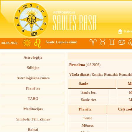
Galve
Saule Lauvas zīmē
08.08.2026
Astroloģija
Pirmdiena
(4.8.2003)
Stihijas
Vārda dienas:
Romāns Romualds Romuald
Astroloģiskās zīmes
Saule
Mē
Planētas
Saule lec
M
TARO
Saule riet
M
Meditācijas
Planēta
Ceļš zo
Saule
Simboli. Tēli. Zīmes
Mēness
Raksti