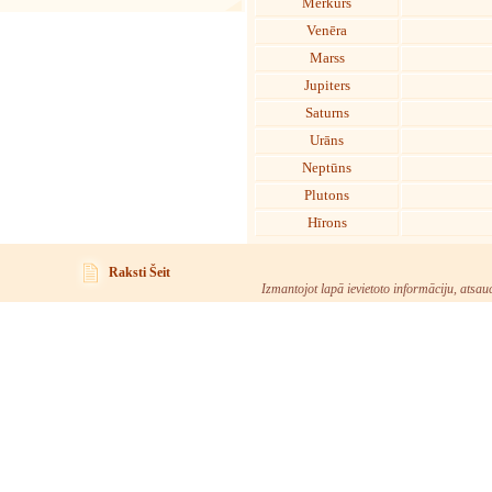
Merkurs
Venēra
Marss
Jupiters
Saturns
Urāns
Neptūns
Plutons
Hīrons
Raksti Šeit
Izmantojot lapā ievietoto informāciju, atsau