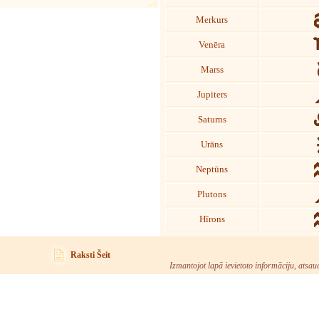
Merkurs
Venēra
Marss
Jupiters
Saturns
Urāns
Neptūns
Plutons
Hīrons
Raksti Šeit
Izmantojot lapā ievietoto informāciju, atsau