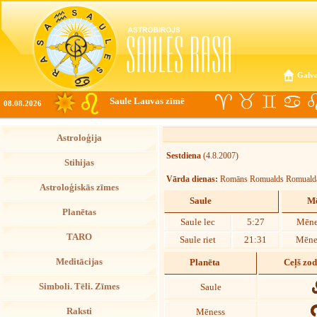
Galve
Saule Lauvas zīmē
08.08.2026
Astroloģija
Sestdiena
(4.8.2007)
Stihijas
Vārda dienas:
Romāns Romualds Romuald
Astroloģiskās zīmes
Saule
Mē
Planētas
Saule lec
5:27
Mēne
TARO
Saule riet
21:31
Mēnes
Meditācijas
Planēta
Ceļš zo
Simboli. Tēli. Zīmes
Saule
Raksti
Mēness