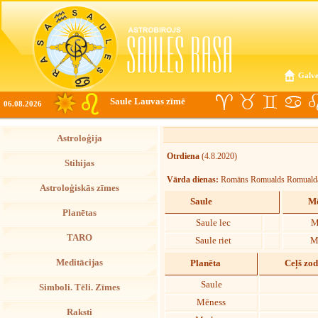
Galve
Saule Lauvas zīmē
06.08.2026
Astroloģija
Otrdiena
(4.8.2020)
Stihijas
Vārda dienas:
Romāns Romualds Romuald
Astroloģiskās zīmes
Saule
Mē
Planētas
Saule lec
M
TARO
Saule riet
M
Meditācijas
Planēta
Ceļš zo
Saule
Simboli. Tēli. Zīmes
Mēness
Raksti