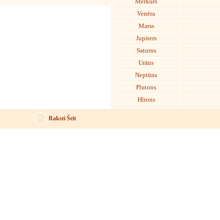
Merkurs
Venēra
Marss
Jupiters
Saturns
Urāns
Neptūns
Plutons
Hīrons
Raksti Šeit