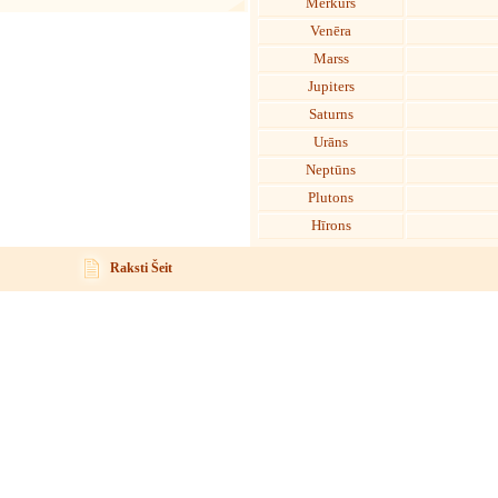
Merkurs
Venēra
Marss
Jupiters
Saturns
Urāns
Neptūns
Plutons
Hīrons
Raksti Šeit