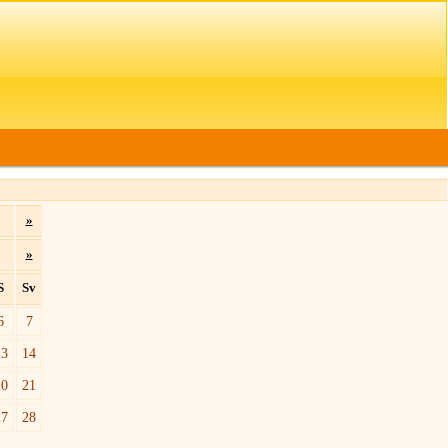
»
»
S
Sv
6
7
13
14
20
21
27
28