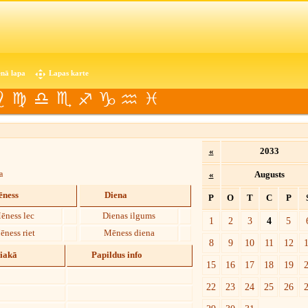
nā lapa
Lapas karte
«
2033
a
«
Augusts
ness
Diena
P
O
T
C
P
ēness lec
Dienas ilgums
1
2
3
4
5
ēness riet
Mēness diena
8
9
10
11
12
diakā
Papildus info
15
16
17
18
19
22
23
24
25
26