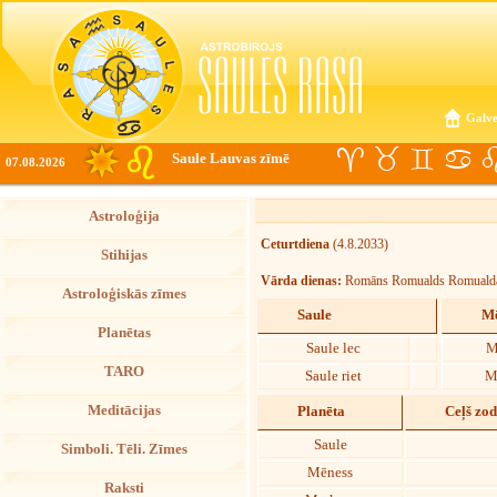
Galve
Saule Lauvas zīmē
07.08.2026
Astroloģija
Ceturtdiena
(4.8.2033)
Stihijas
Vārda dienas:
Romāns Romualds Romuald
Astroloģiskās zīmes
Saule
Mē
Planētas
Saule lec
M
TARO
Saule riet
M
Meditācijas
Planēta
Ceļš zo
Saule
Simboli. Tēli. Zīmes
Mēness
Raksti