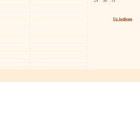
29
30
31
Uz šodienu