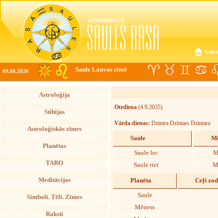
Galve
Saule Lauvas zīmē
09.08.2026
Astroloģija
Otrdiena
(4.9.2035)
Stihijas
Vārda dienas:
Dzintra Dzintars Dzintara
Astroloģiskās zīmes
Saule
Mē
Planētas
Saule lec
M
TARO
Saule riet
M
Meditācijas
Planēta
Ceļš zo
Saule
Simboli. Tēli. Zīmes
Mēness
Raksti