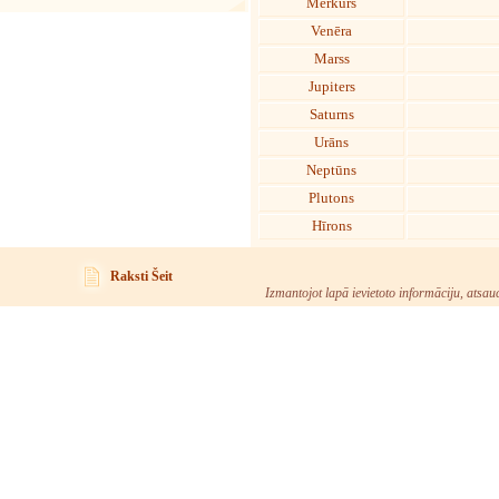
Merkurs
Venēra
Marss
Jupiters
Saturns
Urāns
Neptūns
Plutons
Hīrons
Raksti Šeit
Izmantojot lapā ievietoto informāciju, atsau