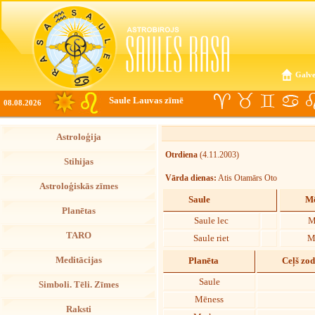
Galve
Saule Lauvas zīmē
08.08.2026
Astroloģija
Otrdiena
(4.11.2003)
Stihijas
Vārda dienas:
Atis Otamārs Oto
Astroloģiskās zīmes
Saule
Mē
Planētas
Saule lec
M
TARO
Saule riet
M
Meditācijas
Planēta
Ceļš zo
Saule
Simboli. Tēli. Zīmes
Mēness
Raksti