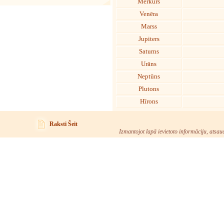
Merkurs
Venēra
Marss
Jupiters
Saturns
Urāns
Neptūns
Plutons
Hīrons
Raksti Šeit
Izmantojot lapā ievietoto informāciju, atsau