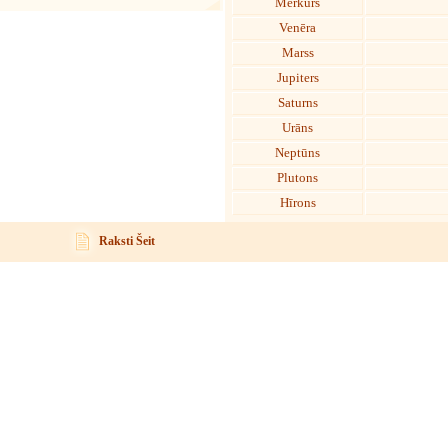
Merkurs
Venēra
Marss
Jupiters
Saturns
Urāns
Neptūns
Plutons
Hīrons
Raksti Šeit