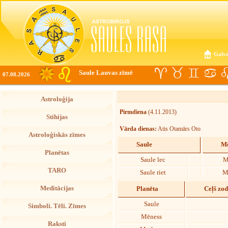
Galve
Saule Lauvas zīmē
07.08.2026
Astroloģija
Pirmdiena
(4.11.2013)
Stihijas
Vārda dienas:
Atis Otamārs Oto
Astroloģiskās zīmes
Saule
Mē
Planētas
Saule lec
M
TARO
Saule riet
M
Meditācijas
Planēta
Ceļš zo
Saule
Simboli. Tēli. Zīmes
Mēness
Raksti