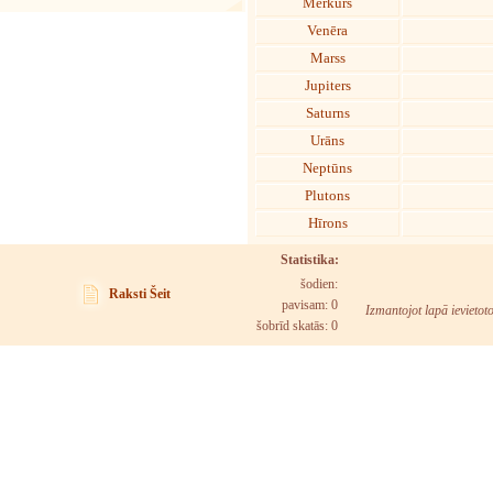
Merkurs
Venēra
Marss
Jupiters
Saturns
Urāns
Neptūns
Plutons
Hīrons
Statistika:
šodien:
Raksti Šeit
pavisam: 0
Izmantojot lapā ievietot
šobrīd skatās:
0