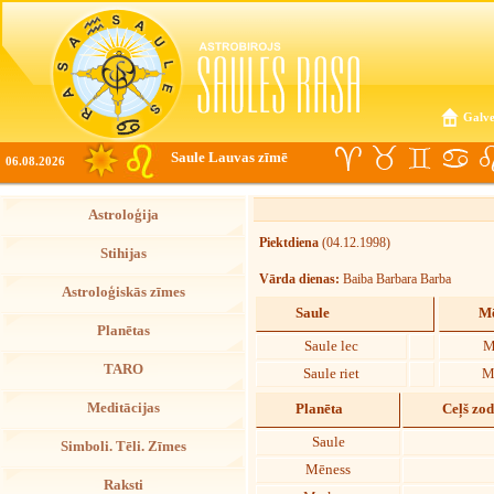
Galve
Saule Lauvas zīmē
06.08.2026
Astroloģija
Piektdiena
(04.12.1998)
Stihijas
Vārda dienas:
Baiba Barbara Barba
Astroloģiskās zīmes
Saule
Mē
Planētas
Saule lec
M
TARO
Saule riet
M
Meditācijas
Planēta
Ceļš zo
Saule
Simboli. Tēli. Zīmes
Mēness
Raksti