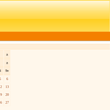
»
»
S
Sv
5
6
12
13
19
20
26
27