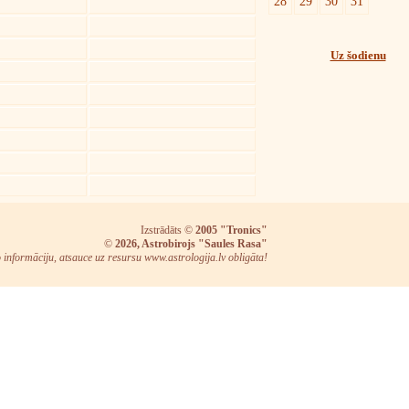
28
29
30
31
Uz šodienu
Izstrādāts ©
2005 "Tronics"
©
2026, Astrobirojs "Saules Rasa"
o informāciju, atsauce uz resursu www.astrologija.lv obligāta!