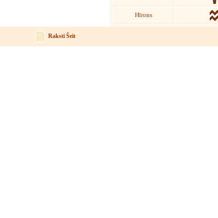
Hīrons
Raksti Šeit