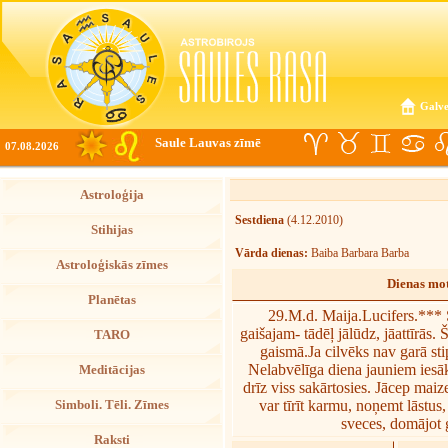
Galve
Saule Lauvas zīmē
07.08.2026
Astroloģija
Sestdiena
(4.12.2010)
Stihijas
Vārda dienas:
Baiba Barbara Barba
Astroloģiskās zīmes
Dienas mot
Planētas
29.M.d. Maija.Lucifers.*** Š
gaišajam- tādēļ jālūdz, jāattīrās
TARO
gaismā.Ja cilvēks nav garā sti
Nelabvēlīga diena jauniem iesā
Meditācijas
drīz viss sakārtosies. Jācep maiz
var tīrīt karmu, noņemt lāstus,
Simboli. Tēli. Zīmes
sveces, domājot 
Raksti