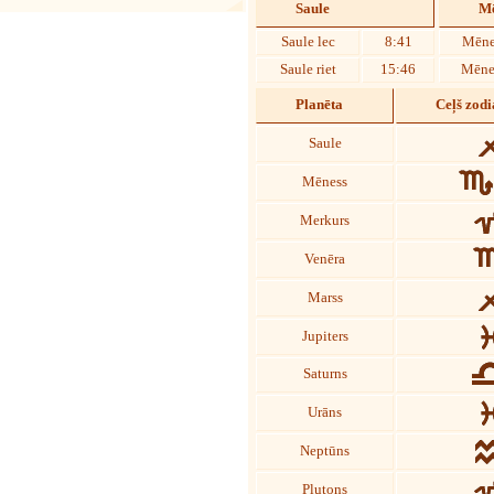
Saule
Mē
Saule lec
8:41
Mēne
Saule riet
15:46
Mēnes
Planēta
Ceļš zod
Saule
Mēness
Merkurs
Venēra
Marss
Jupiters
Saturns
Urāns
Neptūns
Plutons