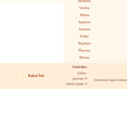
Merkurs
Venēra
Marss
Jupiters
Saturns
Urāns
Neptūns
Plutons
Hīrons
Statistika:
šodien:
Raksti Šeit
pavisam: 0
Izmantojot lapā ievietot
šobrīd skatās:
0