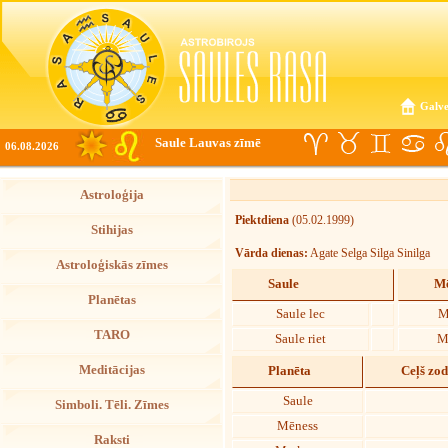
Galve
Saule Lauvas zīmē
06.08.2026
Astroloģija
Piektdiena
(05.02.1999)
Stihijas
Vārda dienas:
Agate Selga Silga Sinilga
Astroloģiskās zīmes
Saule
Mē
Planētas
Saule lec
M
TARO
Saule riet
M
Meditācijas
Planēta
Ceļš zo
Saule
Simboli. Tēli. Zīmes
Mēness
Raksti