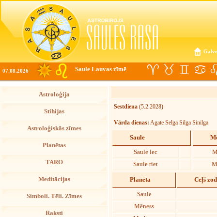
Galve
Saule Lauvas zīmē
07.08.2026
Astroloģija
Sestdiena
(5.2.2028)
Stihijas
Vārda dienas:
Agate Selga Silga Sinilga
Astroloģiskās zīmes
Saule
Mē
Planētas
Saule lec
M
TARO
Saule riet
M
Meditācijas
Planēta
Ceļš zo
Saule
Simboli. Tēli. Zīmes
Mēness
Raksti