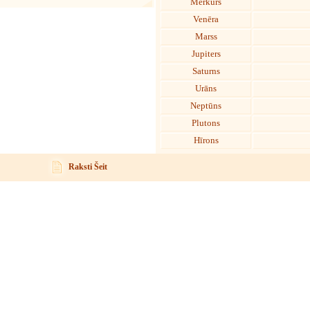
Merkurs
Venēra
Marss
Jupiters
Saturns
Urāns
Neptūns
Plutons
Hīrons
Raksti Šeit