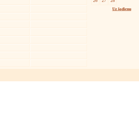
26
27
28
Uz šodienu