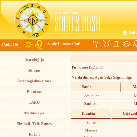
Galve
Saule Lauvas zīmē
07.08.2026
Astroloģija
Pirmdiena
(5.2.2035)
Stihijas
Vārda dienas:
Agate Selga Silga Sinilga
Astroloģiskās zīmes
Saule
Mē
Planētas
Saule lec
M
TARO
Saule riet
M
Meditācijas
Planēta
Ceļš zo
Saule
Simboli. Tēli. Zīmes
Mēness
Raksti