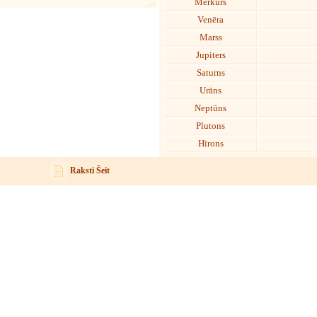
Merkurs
Venēra
Marss
Jupiters
Saturns
Urāns
Neptūns
Plutons
Hīrons
Raksti Šeit