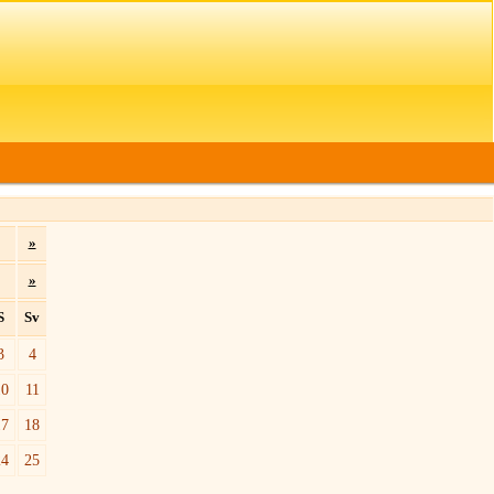
»
»
S
Sv
3
4
10
11
17
18
24
25