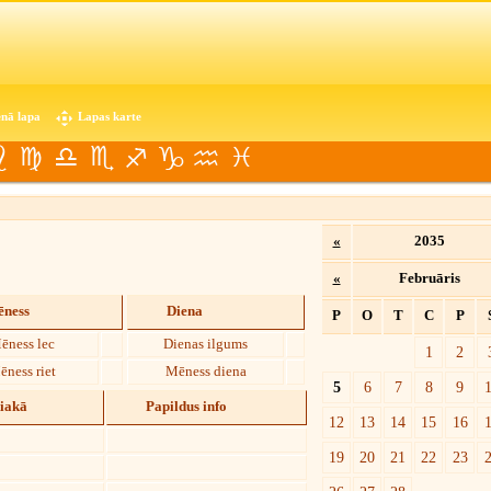
nā lapa
Lapas karte
«
2035
«
Februāris
ness
Diena
P
O
T
C
P
ēness lec
Dienas ilgums
1
2
ēness riet
Mēness diena
5
6
7
8
9
diakā
Papildus info
12
13
14
15
16
19
20
21
22
23