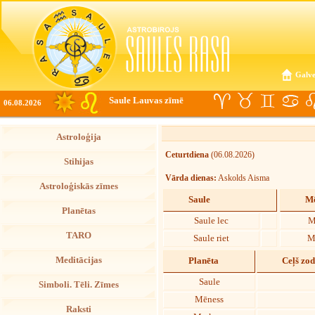
Galve
Saule Lauvas zīmē
06.08.2026
Astroloģija
Ceturtdiena
(06.08.2026)
Stihijas
Vārda dienas:
Askolds Aisma
Astroloģiskās zīmes
Saule
Mē
Planētas
Saule lec
M
TARO
Saule riet
M
Meditācijas
Planēta
Ceļš zo
Saule
Simboli. Tēli. Zīmes
Mēness
Raksti