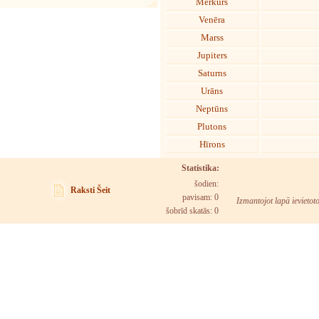
Merkurs
Venēra
Marss
Jupiters
Saturns
Urāns
Neptūns
Plutons
Hīrons
Statistika:
šodien:
Raksti Šeit
pavisam: 0
Izmantojot lapā ievietot
šobrīd skatās:
0