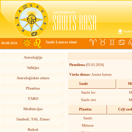
Galve
Saule Lauvas zīmē
06.08.2026
Astroloģija
Pirmdiena
(05.03.2018)
Stihijas
Vārda dienas:
Austra Aurora
Astroloģiskās zīmes
Saule
Mē
Planētas
Saule lec
M
TARO
Saule riet
M
Meditācijas
Planēta
Ceļš zo
Saule
Simboli. Tēli. Zīmes
Mēness
Raksti