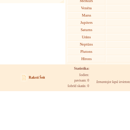
Merkurs
Venēra
Marss
Jupiters
Saturns
Urāns
Neptūns
Plutons
Hīrons
Statistika:
šodien:
Raksti Šeit
pavisam: 0
Izmantojot lapā ievietot
šobrīd skatās:
0