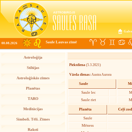
Galve
Saule Lauvas zīmē
08.08.2026
Astroloģija
Piektdiena
(5.3.2021)
Stihijas
Vārda dienas:
Austra Aurora
Astroloģiskās zīmes
Saule
Mē
Planētas
Saule lec
M
TARO
Saule riet
M
Meditācijas
Planēta
Ceļš zo
Saule
Simboli. Tēli. Zīmes
Mēness
Raksti