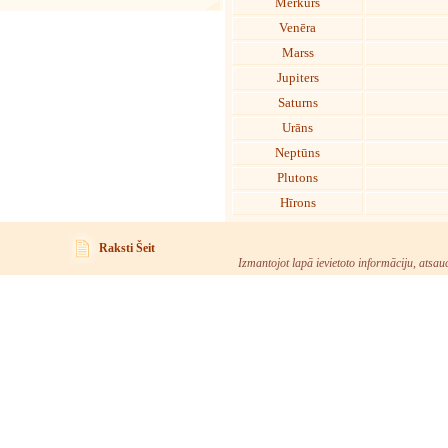
Merkurs
Venēra
Marss
Jupiters
Saturns
Urāns
Neptūns
Plutons
Hīrons
Raksti Šeit
Izmantojot lapā ievietoto informāciju, atsau