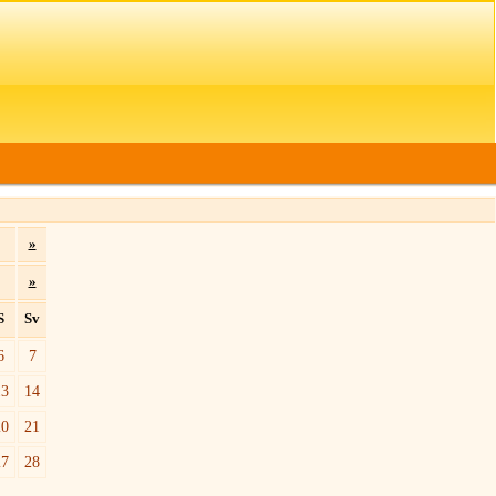
»
»
S
Sv
6
7
13
14
20
21
27
28