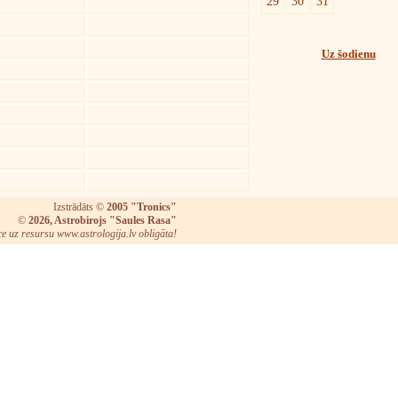
29
30
31
Uz šodienu
Izstrādāts ©
2005 "Tronics"
©
2026, Astrobirojs "Saules Rasa"
ce uz resursu www.astrologija.lv obligāta!