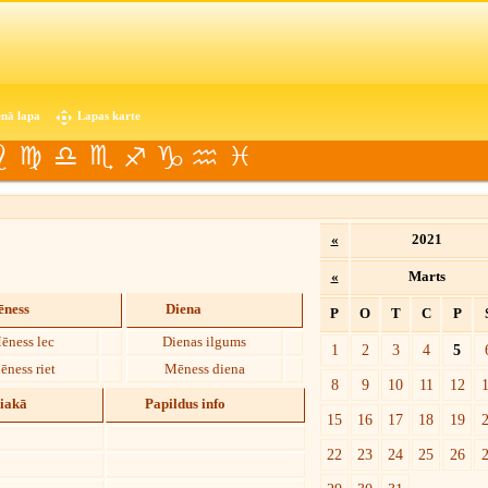
nā lapa
Lapas karte
«
2021
«
Marts
ness
Diena
P
O
T
C
P
ēness lec
Dienas ilgums
1
2
3
4
5
ēness riet
Mēness diena
8
9
10
11
12
diakā
Papildus info
15
16
17
18
19
22
23
24
25
26