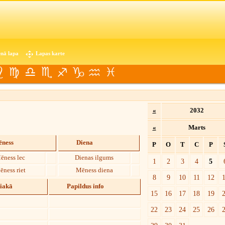
nā lapa
Lapas karte
«
2032
«
Marts
ness
Diena
P
O
T
C
P
ēness lec
Dienas ilgums
1
2
3
4
5
ēness riet
Mēness diena
8
9
10
11
12
diakā
Papildus info
15
16
17
18
19
22
23
24
25
26