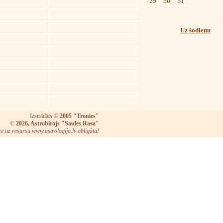
29
30
31
Uz šodienu
Izstrādāts ©
2005 "Tronics"
©
2026, Astrobirojs "Saules Rasa"
ce uz resursu www.astrologija.lv obligāta!