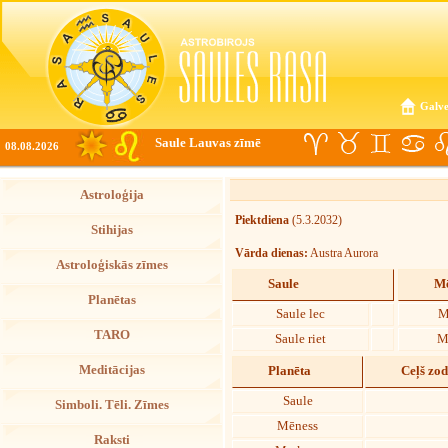
Galve
Saule Lauvas zīmē
08.08.2026
Astroloģija
Piektdiena
(5.3.2032)
Stihijas
Vārda dienas:
Austra Aurora
Astroloģiskās zīmes
Saule
Mē
Planētas
Saule lec
M
TARO
Saule riet
M
Meditācijas
Planēta
Ceļš zo
Saule
Simboli. Tēli. Zīmes
Mēness
Raksti