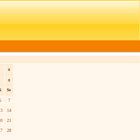
»
»
S
Sv
6
7
13
14
20
21
27
28