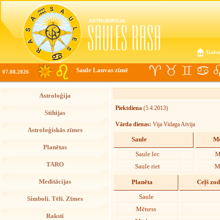
Galve
Saule Lauvas zīmē
07.08.2026
Astroloģija
Piektdiena
(5.4.2013)
Stihijas
Vārda dienas:
Vija Vidaga Aivija
Astroloģiskās zīmes
Saule
Mē
Planētas
Saule lec
M
TARO
Saule riet
M
Meditācijas
Planēta
Ceļš zo
Saule
Simboli. Tēli. Zīmes
Mēness
Raksti