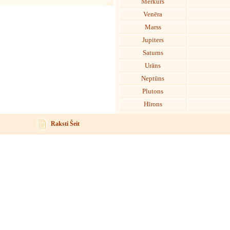
Merkurs
Venēra
Marss
Jupiters
Saturns
Urāns
Neptūns
Plutons
Hīrons
Raksti Šeit