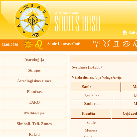
Galve
Saule Lauvas zīmē
08.08.2026
Astroloģija
Svētdiena
(5.4.2037)
Stihijas
Vārda dienas:
Vija Vidaga Aivija
Astroloģiskās zīmes
Saule
Mē
Planētas
Saule lec
M
TARO
Saule riet
M
Meditācijas
Planēta
Ceļš zo
Saule
Simboli. Tēli. Zīmes
Mēness
Raksti