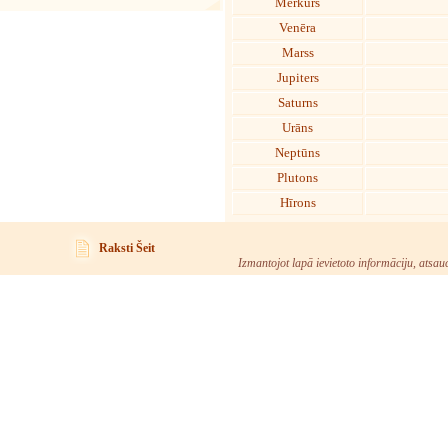
Merkurs
Venēra
Marss
Jupiters
Saturns
Urāns
Neptūns
Plutons
Hīrons
Raksti Šeit
Izmantojot lapā ievietoto informāciju, atsau