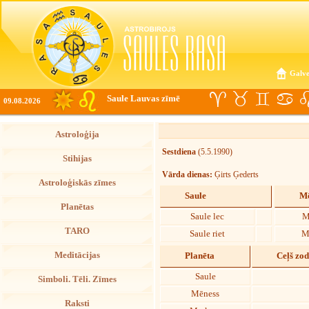
Galve
Saule Lauvas zīmē
09.08.2026
Astroloģija
Sestdiena
(5.5.1990)
Stihijas
Vārda dienas:
Ģirts Ģederts
Astroloģiskās zīmes
Saule
Mē
Planētas
Saule lec
M
TARO
Saule riet
M
Meditācijas
Planēta
Ceļš zo
Saule
Simboli. Tēli. Zīmes
Mēness
Raksti