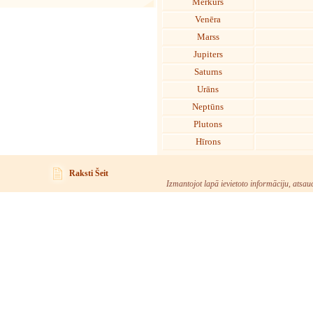
Merkurs
Venēra
Marss
Jupiters
Saturns
Urāns
Neptūns
Plutons
Hīrons
Raksti Šeit
Izmantojot lapā ievietoto informāciju, atsau