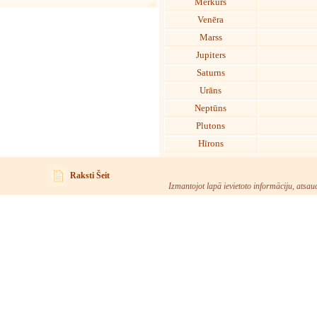
Merkurs
Venēra
Marss
Jupiters
Saturns
Urāns
Neptūns
Plutons
Hīrons
Raksti Šeit
Izmantojot lapā ievietoto informāciju, atsau