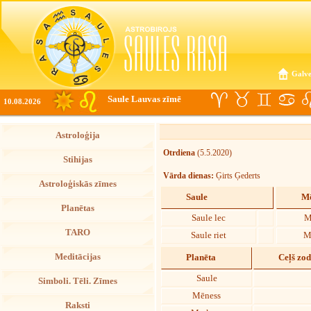
Galve
Saule Lauvas zīmē
10.08.2026
Astroloģija
Otrdiena
(5.5.2020)
Stihijas
Vārda dienas:
Ģirts Ģederts
Astroloģiskās zīmes
Saule
Mē
Planētas
Saule lec
M
TARO
Saule riet
M
Meditācijas
Planēta
Ceļš zo
Saule
Simboli. Tēli. Zīmes
Mēness
Raksti