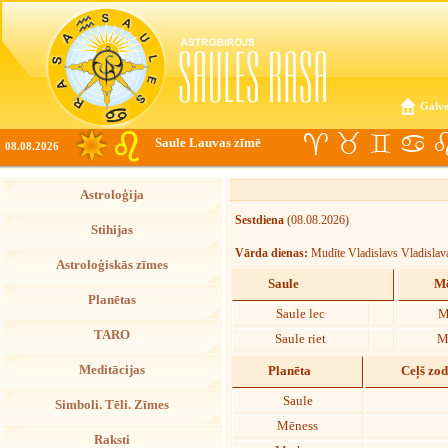
Galve
Saule Lauvas zīmē
08.08.2026
Astroloģija
Sestdiena
(08.08.2026)
Stihijas
Vārda dienas:
Mudīte Vladislavs Vladislav
Astroloģiskās zīmes
Saule
Mē
Planētas
Saule lec
M
TARO
Saule riet
M
Meditācijas
Planēta
Ceļš zo
Saule
Simboli. Tēli. Zīmes
Mēness
Raksti