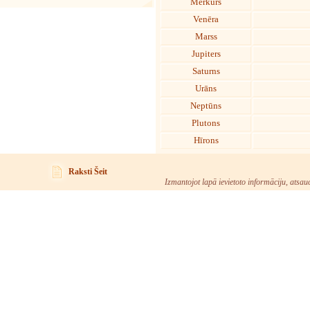
Merkurs
Venēra
Marss
Jupiters
Saturns
Urāns
Neptūns
Plutons
Hīrons
Raksti Šeit
Izmantojot lapā ievietoto informāciju, atsau