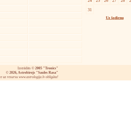
24
25
26
27
28
31
Uz šodienu
Izstrādāts ©
2005 "Tronics"
©
2026, Astrobirojs "Saules Rasa"
ce uz resursu www.astrologija.lv obligāta!