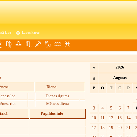
nā lapa
Lapas karte
«
2026
a
«
Augusts
ness
Diena
P
O
T
C
P
ēness lec
Dienas ilgums
ēness riet
Mēness diena
3
4
5
6
7
diakā
Papildus info
10
11
12
13
14
17
18
19
20
21