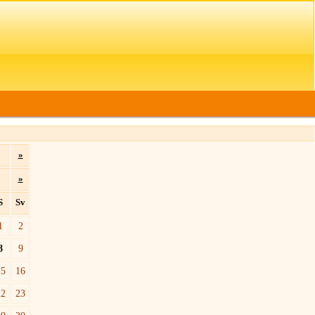
»
»
S
Sv
1
2
8
9
15
16
22
23