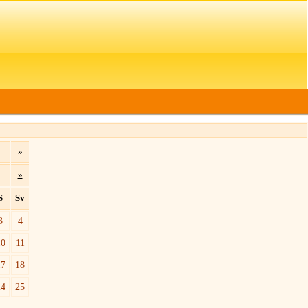
»
»
S
Sv
3
4
10
11
17
18
24
25