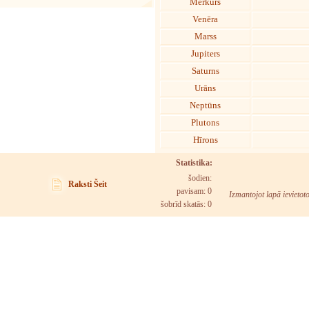
Merkurs
Venēra
Marss
Jupiters
Saturns
Urāns
Neptūns
Plutons
Hīrons
Statistika:
šodien:
Raksti Šeit
pavisam: 0
Izmantojot lapā ievietot
šobrīd skatās:
0