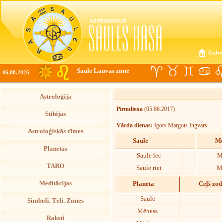
Galve
Saule Lauvas zīmē
06.08.2026
Astroloģija
Pirmdiena
(05.06.2017)
Stihijas
Vārda dienas:
Igors Margots Ingvars
Astroloģiskās zīmes
Saule
Mē
Planētas
Saule lec
M
TARO
Saule riet
M
Meditācijas
Planēta
Ceļš zo
Saule
Simboli. Tēli. Zīmes
Mēness
Raksti