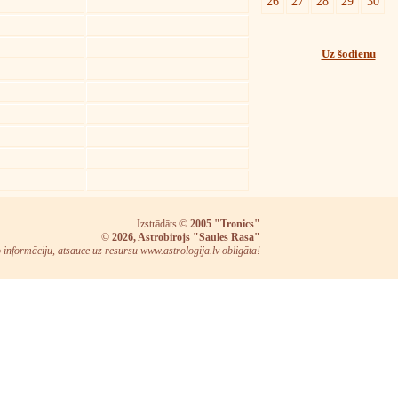
26
27
28
29
30
Uz šodienu
Izstrādāts ©
2005 "Tronics"
©
2026, Astrobirojs "Saules Rasa"
o informāciju, atsauce uz resursu www.astrologija.lv obligāta!