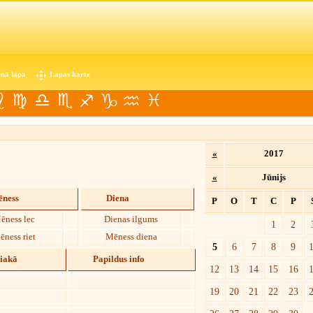
nā lapa
Lapas karte
«
2017
«
Jūnijs
ness
Diena
P
O
T
C
P
ēness lec
Dienas ilgums
1
2
ēness riet
Mēness diena
5
6
7
8
9
diakā
Papildus info
12
13
14
15
16
19
20
21
22
23