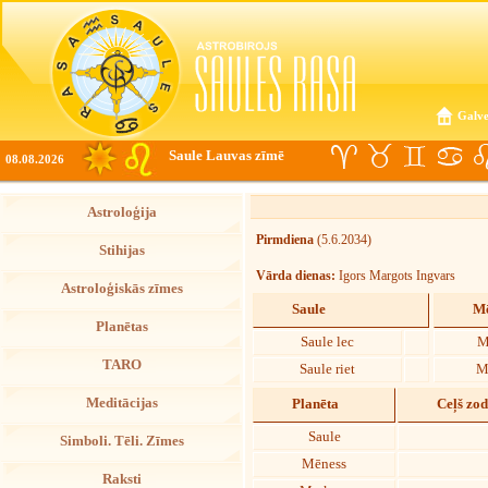
Galve
Saule Lauvas zīmē
08.08.2026
Astroloģija
Pirmdiena
(5.6.2034)
Stihijas
Vārda dienas:
Igors Margots Ingvars
Astroloģiskās zīmes
Saule
Mē
Planētas
Saule lec
M
TARO
Saule riet
M
Meditācijas
Planēta
Ceļš zo
Saule
Simboli. Tēli. Zīmes
Mēness
Raksti