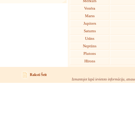
Merkurs
Venēra
Marss
Jupiters
Saturns
Urāns
Neptūns
Plutons
Hīrons
Raksti Šeit
Izmantojot lapā ievietoto informāciju, atsau