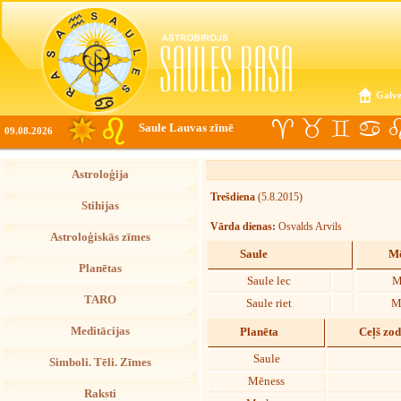
Galve
Saule Lauvas zīmē
09.08.2026
Astroloģija
Trešdiena
(5.8.2015)
Stihijas
Vārda dienas:
Osvalds Arvils
Astroloģiskās zīmes
Saule
Mē
Planētas
Saule lec
M
TARO
Saule riet
M
Meditācijas
Planēta
Ceļš zo
Saule
Simboli. Tēli. Zīmes
Mēness
Raksti