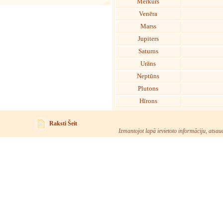
Merkurs
Venēra
Marss
Jupiters
Saturns
Urāns
Neptūns
Plutons
Hīrons
Raksti Šeit
Izmantojot lapā ievietoto informāciju, atsau