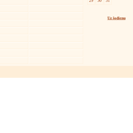
29
30
31
Uz šodienu