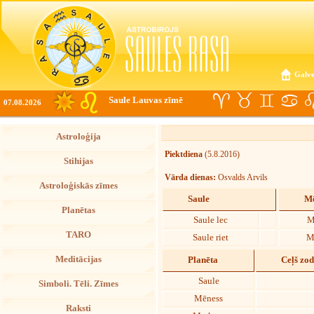
Galve
Saule Lauvas zīmē
07.08.2026
Astroloģija
Piektdiena
(5.8.2016)
Stihijas
Vārda dienas:
Osvalds Arvils
Astroloģiskās zīmes
Saule
Mē
Planētas
Saule lec
M
TARO
Saule riet
M
Meditācijas
Planēta
Ceļš zo
Saule
Simboli. Tēli. Zīmes
Mēness
Raksti