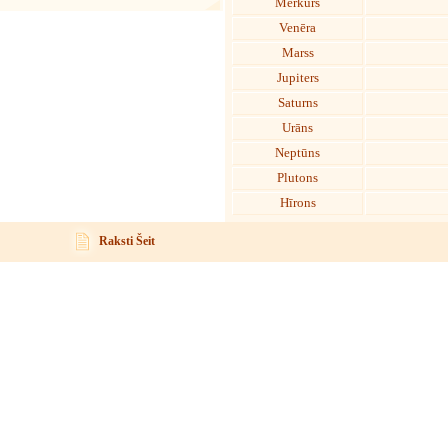
Merkurs
Venēra
Marss
Jupiters
Saturns
Urāns
Neptūns
Plutons
Hīrons
Raksti Šeit