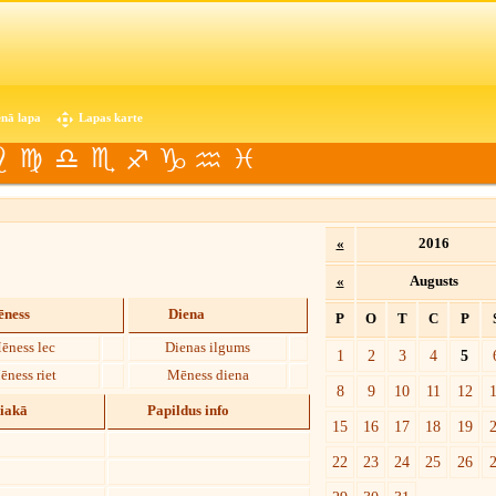
nā lapa
Lapas karte
«
2016
«
Augusts
ness
Diena
P
O
T
C
P
ēness lec
Dienas ilgums
1
2
3
4
5
ēness riet
Mēness diena
8
9
10
11
12
diakā
Papildus info
15
16
17
18
19
22
23
24
25
26