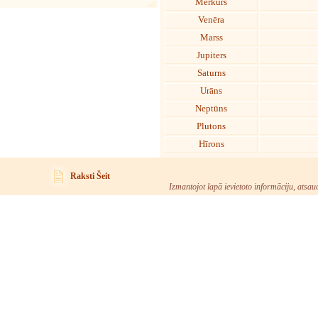
Merkurs
Venēra
Marss
Jupiters
Saturns
Urāns
Neptūns
Plutons
Hīrons
Raksti Šeit
Izmantojot lapā ievietoto informāciju, atsau