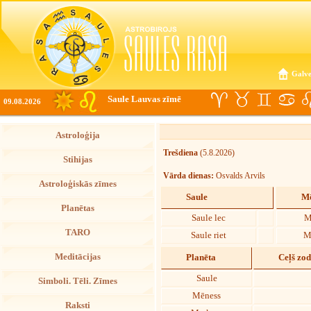
Galve
Saule Lauvas zīmē
09.08.2026
Astroloģija
Trešdiena
(5.8.2026)
Stihijas
Vārda dienas:
Osvalds Arvils
Astroloģiskās zīmes
Saule
Mē
Planētas
Saule lec
M
TARO
Saule riet
M
Meditācijas
Planēta
Ceļš zo
Saule
Simboli. Tēli. Zīmes
Mēness
Raksti