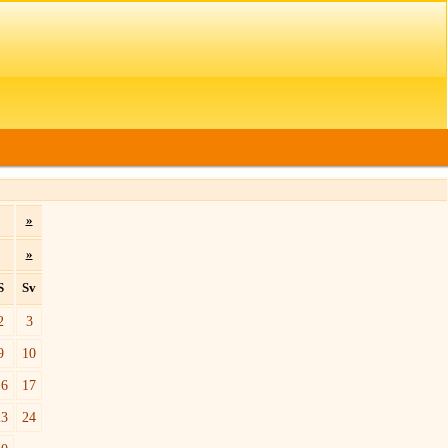
»
»
S
Sv
2
3
9
10
16
17
23
24