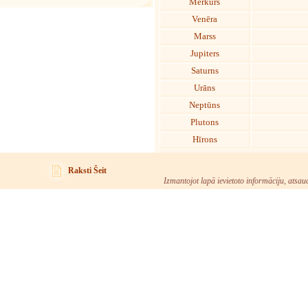
Merkurs
Venēra
Marss
Jupiters
Saturns
Urāns
Neptūns
Plutons
Hīrons
Raksti Šeit
Izmantojot lapā ievietoto informāciju, atsau