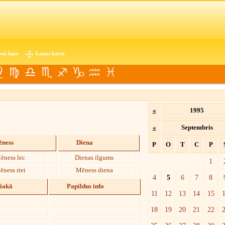
nā lapa
Lapas karte
«
1995
«
Septembris
ness
Diena
P
O
T
C
P
ēness lec
Dienas ilgums
1
ēness riet
Mēness diena
4
5
6
7
8
diakā
Papildus info
11
12
13
14
15
18
19
20
21
22