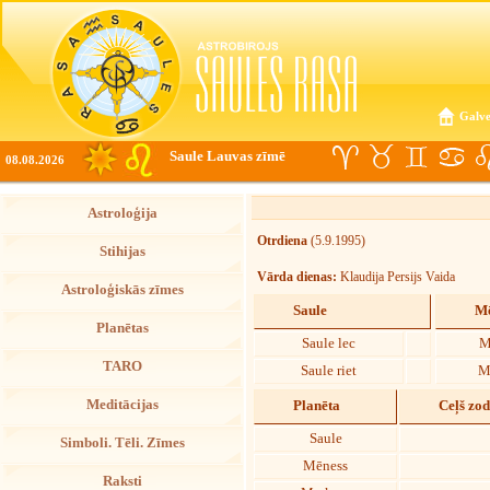
Galve
Saule Lauvas zīmē
08.08.2026
Astroloģija
Otrdiena
(5.9.1995)
Stihijas
Vārda dienas:
Klaudija Persijs Vaida
Astroloģiskās zīmes
Saule
Mē
Planētas
Saule lec
M
TARO
Saule riet
M
Meditācijas
Planēta
Ceļš zo
Saule
Simboli. Tēli. Zīmes
Mēness
Raksti