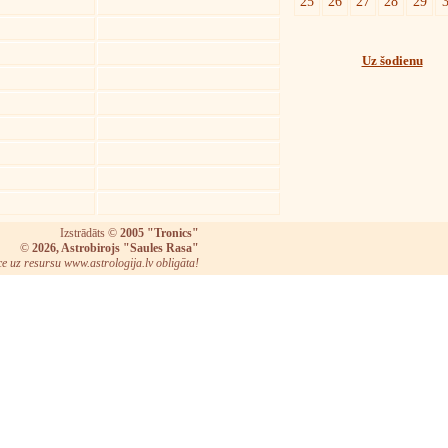
25
26
27
28
29
Uz šodienu
Izstrādāts ©
2005 "Tronics"
©
2026, Astrobirojs "Saules Rasa"
ce uz resursu www.astrologija.lv obligāta!